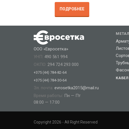
ПОДРОБНЕЕ
МЕТА
Армат
Листо
ООО «Евросетка»
Сорто
УНП:
490 561 994
Трубн
ОКПО:
294 724 293 000
Фасон
+375 (44) 784-82-64
КАБЕ
+375 (44) 784-30-64
Эл. почта:
evrosetka2015@mail.ru
Время работы:
Пн — Пт
08:00 — 17:00
Copyright 2026 - All Right Reserved