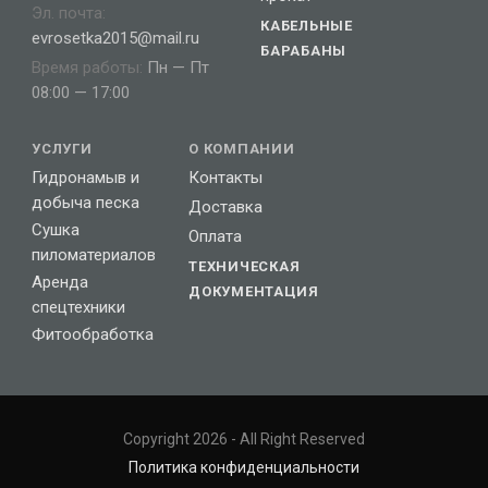
Эл. почта:
КАБЕЛЬНЫЕ
evrosetka2015@mail.ru
БАРАБАНЫ
Время работы:
Пн — Пт
08:00 — 17:00
УСЛУГИ
О КОМПАНИИ
Гидронамыв и
Контакты
добыча песка
Доставка
Сушка
Оплата
пиломатериалов
ТЕХНИЧЕСКАЯ
Аренда
ДОКУМЕНТАЦИЯ
спецтехники
Фитообработка
Copyright 2026 - All Right Reserved
Политика конфиденциальности