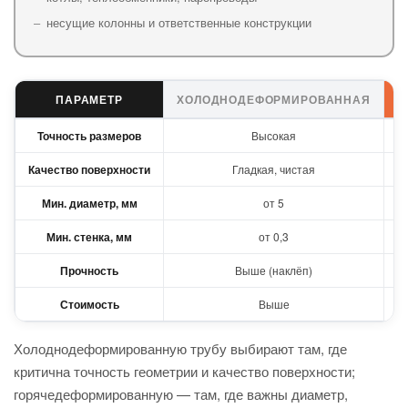
–
несущие колонны и ответственные конструкции
ПАРАМЕТР
ХОЛОДНОДЕФОРМИРОВАННАЯ
Г
Точность размеров
Высокая
Качество поверхности
Гладкая, чистая
Мин. диаметр, мм
от 5
Мин. стенка, мм
от 0,3
Прочность
Выше (наклёп)
Стоимость
Выше
Холоднодеформированную трубу выбирают там, где
критична точность геометрии и качество поверхности;
горячедеформированную — там, где важны диаметр,