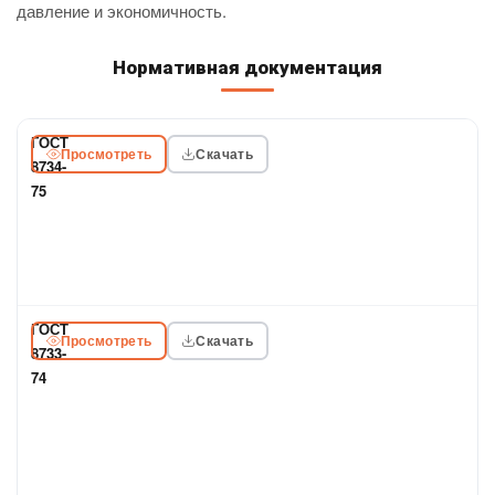
давление и экономичность.
Нормативная документация
ГОСТ
Просмотреть
Скачать
8734-
75
Сортамент.
Трубы
стальные
бесшовные
холоднодеформированные
ГОСТ
Просмотреть
Скачать
8733-
74
Технические
требования.
Трубы
стальные
бесшовные
холоднодеформированные