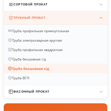
Холоднокатаный лист
СОРТОВОЙ ПРОКАТ
Катанка
Горячекатаный лист
Квадрат стальной
ТРУБНЫЙ ПРОКАТ
Оцинкованный лист
Полоса стальная
Нержавеющий лист
Труба профильная прямоугольная
Круг стальной
Рифлёный лист
Труба электросварная круглая
Труба профильная квадратная
Труба бесшовная г/д
Труба бесшовная х/д
Труба ВГП
ФАСОННЫЙ ПРОКАТ
Швеллер