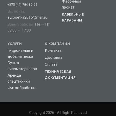
Фасонный
+375 (44) 784-30-64
прокат
Эл. почта:
КАБЕЛЬНЫЕ
evrosetka2015@mail.ru
БАРАБАНЫ
Время работы:
Пн — Пт
08:00 — 17:00
УСЛУГИ
О КОМПАНИИ
Гидронамыв и
Контакты
добыча песка
Доставка
Сушка
Оплата
пиломатериалов
ТЕХНИЧЕСКАЯ
Аренда
ДОКУМЕНТАЦИЯ
спецтехники
Фитообработка
Copyright 2026 - All Right Reserved