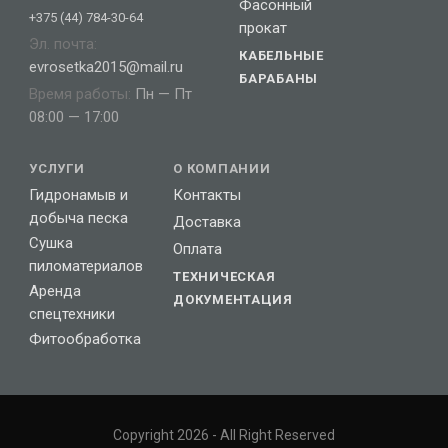
Фасонный
+375 (44) 784-30-64
прокат
Эл. почта:
КАБЕЛЬНЫЕ
evrosetka2015@mail.ru
БАРАБАНЫ
Время работы:
Пн — Пт
08:00 — 17:00
УСЛУГИ
О КОМПАНИИ
Гидронамыв и
Контакты
добыча песка
Доставка
Сушка
Оплата
пиломатериалов
ТЕХНИЧЕСКАЯ
Аренда
ДОКУМЕНТАЦИЯ
спецтехники
Фитообработка
Copyright 2026 - All Right Reserved