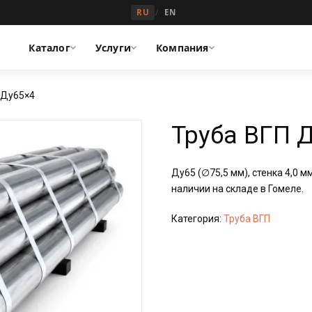
/
RU
EN
Каталог
Услуги
Компания
 Ду65×4
Труба ВГП 
Ду65 (∅75,5 мм), стенка 4,0 м
наличии на складе в Гомеле.
Категория:
Труба ВГП