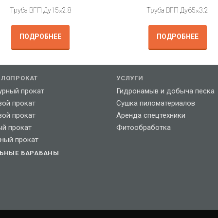
Труба ВГП Ду15×2.8
Труба ВГП Ду65×3.2
ПОДРОБНЕЕ
ПОДРОБНЕЕ
ЛЛОПРОКАТ
УСЛУГИ
урный прокат
Гидронамыв и добыча песка
вой прокат
Сушка пиломатериалов
вой прокат
Аренда спецтехники
ый прокат
Фитообработка
ный прокат
ЛЬНЫЕ БАРАБАНЫ