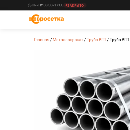
Пн–Пт 08:00–17:00
ЗАКРЫТО
Главная
/
Металлопрокат
/
Труба ВГП
/ Труба ВГП