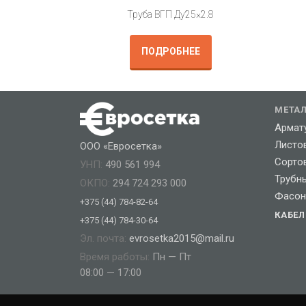
Труба ВГП Ду25×2.8
ПОДРОБНЕЕ
МЕТА
Армат
Листо
ООО «Евросетка»
Сорто
УНП:
490 561 994
Трубн
ОКПО:
294 724 293 000
Фасон
+375 (44) 784-82-64
КАБЕ
+375 (44) 784-30-64
Эл. почта:
evrosetka2015@mail.ru
Время работы:
Пн — Пт
08:00 — 17:00