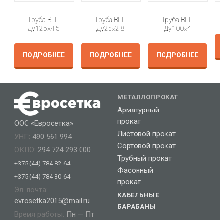
Труба ВГП
Труба ВГП
Труба ВГП
Т
Ду125×4.5
Ду25×2.8
Ду100×4
ПОДРОБНЕЕ
ПОДРОБНЕЕ
ПОДРОБНЕЕ
МЕТАЛЛОПРОКАТ
Арматурный
прокат
ООО «Евросетка»
Листовой прокат
УНП:
490 561 994
Сортовой прокат
ОКПО:
294 724 293 000
Трубный прокат
+375 (44) 784-82-64
Фасонный
+375 (44) 784-30-64
прокат
Эл. почта:
КАБЕЛЬНЫЕ
evrosetka2015@mail.ru
БАРАБАНЫ
Время работы:
Пн — Пт