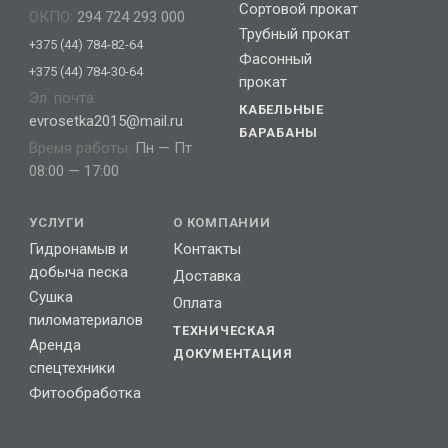
Сортовой прокат
ОКПО:
294 724 293 000
Трубный прокат
+375 (44) 784-82-64
Фасонный
+375 (44) 784-30-64
прокат
Эл. почта:
КАБЕЛЬНЫЕ
evrosetka2015@mail.ru
БАРАБАНЫ
Время работы:
Пн — Пт
08:00 — 17:00
УСЛУГИ
О КОМПАНИИ
Гидронамыв и
Контакты
добыча песка
Доставка
Сушка
Оплата
пиломатериалов
ТЕХНИЧЕСКАЯ
Аренда
ДОКУМЕНТАЦИЯ
спецтехники
Фитообработка