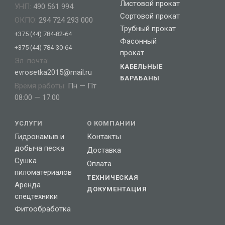
Листовой прокат
УНП:
490 561 994
Сортовой прокат
ОКПО:
294 724 293 000
Трубный прокат
+375 (44) 784-82-64
Фасонный
+375 (44) 784-30-64
прокат
Эл. почта:
КАБЕЛЬНЫЕ
evrosetka2015@mail.ru
БАРАБАНЫ
Время работы:
Пн — Пт
08:00 — 17:00
УСЛУГИ
О КОМПАНИИ
Гидронамыв и
Контакты
добыча песка
Доставка
Сушка
Оплата
пиломатериалов
ТЕХНИЧЕСКАЯ
Аренда
ДОКУМЕНТАЦИЯ
спецтехники
Фитообработка