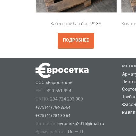
Кабельный барабан №18А
Компле
ПОДРОБНЕЕ
МЕТА
Армат
Листо
ООО «Евросетка»
Сорто
УНП:
490 561 994
Трубн
ОКПО:
294 724 293 000
Фасон
+375 (44) 784-82-64
КАБЕ
+375 (44) 784-30-64
Эл. почта:
evrosetka2015@mail.ru
Время работы:
Пн — Пт