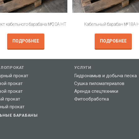
кт кабельного барабана №20А НТ
Кабельный барабан №18А 
ПОДРОБНЕЕ
ПОДРОБНЕЕ
ЛЛОПРОКАТ
УСЛУГИ
урный прокат
Гидронамыв и добыча песка
вой прокат
Сушка пиломатериалов
вой прокат
Аренда спецтехники
ый прокат
Фитообработка
ный прокат
ЛЬНЫЕ БАРАБАНЫ