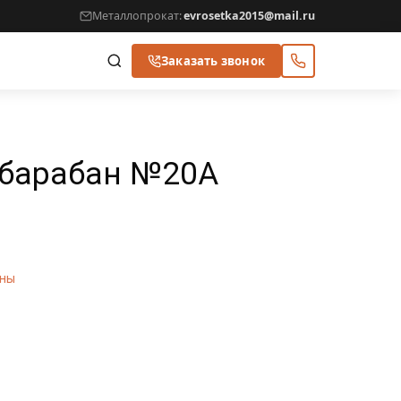
Металлопрокат:
evrosetka2015@mail.ru
Заказать звонок
 барабан №20А
аны