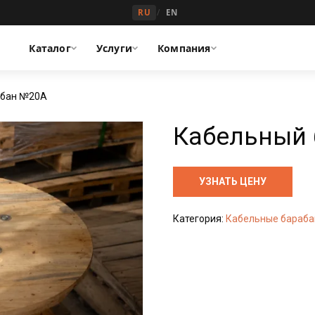
/
RU
EN
Каталог
Услуги
Компания
абан №20А
Кабельный
УЗНАТЬ ЦЕНУ
Категория:
Кабельные бараб