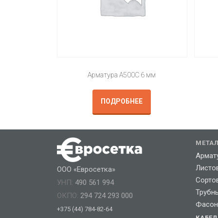
Арматура А500С 6 мм
ПОДРОБНЕЕ
МЕТА
Армат
Листо
ООО «Евросетка»
Сорто
УНП:
490 561 994
Трубн
ОКПО:
294 724 293 000
Фасон
+375 (44) 784-82-64
КАБЕ