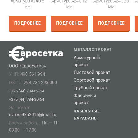
Арматура А240 6
Арматура А240 12
Арматура А240 28
А
мм
мм
мм
ПОДРОБНЕЕ
ПОДРОБНЕЕ
ПОДРОБНЕЕ
МЕТАЛЛОПРОКАТ
Арматурный
прокат
ООО «Евросетка»
Листовой прокат
УНП:
490 561 994
Сортовой прокат
ОКПО:
294 724 293 000
Трубный прокат
+375 (44) 784-82-64
Фасонный
+375 (44) 784-30-64
прокат
Эл. почта:
КАБЕЛЬНЫЕ
evrosetka2015@mail.ru
БАРАБАНЫ
Время работы:
Пн — Пт
08:00 — 17:00