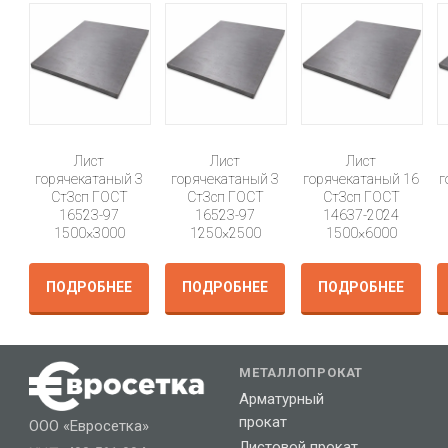
Лист
Лист
Лист
горячекатаный 3
горячекатаный 3
горячекатаный 16
г
Ст3сп ГОСТ
Ст3сп ГОСТ
Ст3сп ГОСТ
16523-97
16523-97
14637-2024
1500×3000
1250×2500
1500×6000
ПОДРОБНЕЕ
ПОДРОБНЕЕ
ПОДРОБНЕЕ
МЕТАЛЛОПРОКАТ
Арматурный
прокат
ООО «Евросетка»
Листовой прокат